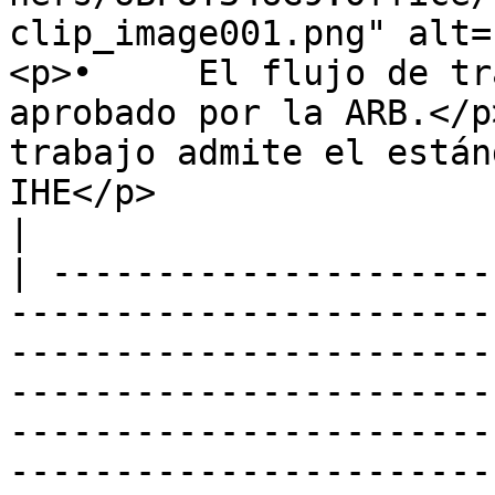
clip_image001.png" alt=
<p>•     El flujo de tr
aprobado por la ARB.</p
trabajo admite el están
IHE</p>                                                                                                      
|

| ---------------------
-----------------------
-----------------------
-----------------------
-----------------------
-----------------------