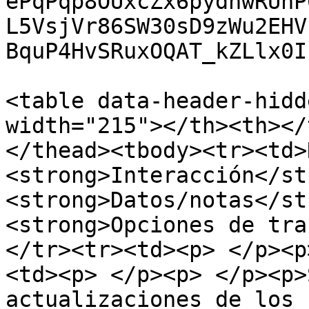
ePqPqp8OUxcZx6pydhwRUhP
L5VsjVr86SW30sD9zWu2EHV
BquP4HvSRuxOQAT_kZLlx0I
<table data-header-hidd
width="215"></th><th></
</thead><tbody><tr><td>
<strong>Interacción</st
<strong>Datos/notas</st
<strong>Opciones de tra
</tr><tr><td><p> </p><p
<td><p> </p><p> </p><p>
actualizaciones de los 