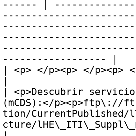
------ | --------------
-----------------------
-----------------------
-----------------------
-----------------------
------------------ |

| <p> </p><p> </p><p> </p><p>Estándares\*</p>   
|                                                                                                                                                                                                                   
| <p>Descubrir servicio
(mCDS):</p><p>ftp\://ft
tion/CurrentPublished/l
cture/lHE\_ITI\_Suppl\_mCSD.pd</p>                                                         
|
