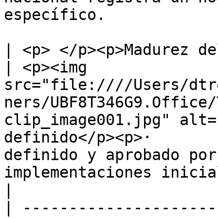
específico.

| <p> </p><p>Madurez del flujo de trabajo</p>
| <p><img 
src="file:////Users/dtr
ners/UBF8T346G9.Office/
clip_image001.jpg" alt=
definido</p><p>·       
definido y aprobado por
implementaciones iniciales están en marcha.</p>                                                                                                                   
|

| ---------------------