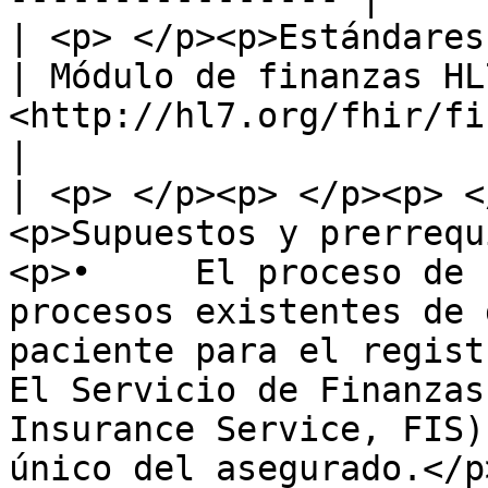
| <p> </p><p>Estándares referenciados</p>         
| Módulo de finanzas HL
<http://hl7.org/fhir/financial-module.html>                                                                                                                                                                                                                                                           
|

| <p> </p><p> </p><p> <
<p>Supuestos y prerrequ
<p>•     El proceso de 
procesos existentes de 
paciente para el registro
El Servicio de Finanzas
Insurance Service, FIS)
único del asegurado.</p