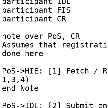
participant IOL

participant FIS

participant CR

note over PoS, CR

Assumes that registrati
done here

PoS->HIE: [1] Fetch / R
1,3,4)

end Note

PoS->IOL: [2] Submit en