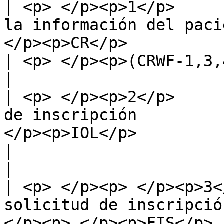
| <p> </p><p>1</p>     
la información del paci
</p><p>CR</p>          |                                                                  
| <p> </p><p>(CRWF-1,3,4)</p>                                          
|

| <p> </p><p>2</p>     
de inscripción         
</p><p>IOL</p>         |                                                                  
|                                                                                        
|

| <p> </p><p> </p><p>3<
solicitud de inscripció
</p><p> </p><p>FIS</p> 