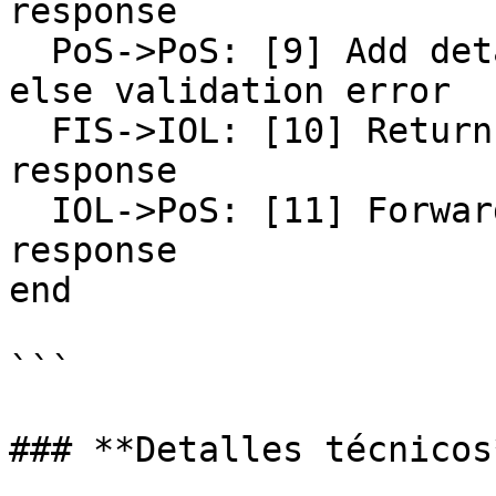
response

  PoS->PoS: [9] Add details to patient record

else validation error

  FIS->IOL: [10] Return negative enrollment 
response

  IOL->PoS: [11] Forward negative enrollment 
response

end

```

### **Detalles técnicos*