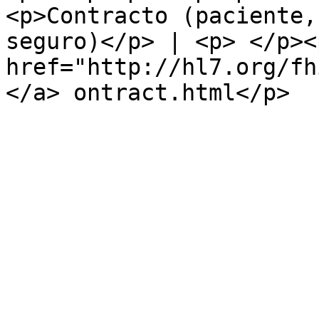
<p>Contracto (paciente,
seguro)</p> | <p> </p><p
href="http://hl7.org/fh