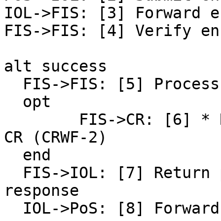
IOL->FIS: [3] Forward e
FIS->FIS: [4] Verify en
alt success

  FIS->FIS: [5] Process enrollment

  opt

	FIS->CR: [6] * Register HF identifier with 
CR (CRWF-2)

  end

  FIS->IOL: [7] Return positive enrollment 
response

  IOL->PoS: [8] Forward positive enrollment 