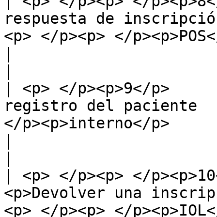
| <p> </p><p> </p><p>8<
respuesta de inscripció
<p> </p><p> </p><p>POS</p> |                                                     
|                                                                                        
|

| <p> </p><p>9</p>     
registro del paciente  
</p><p>interno</p>     |                                                                  
|                                                                                        
|

| <p> </p><p> </p><p>10
<p>Devolver una inscrip
<p> </p><p> </p><p>IOL<