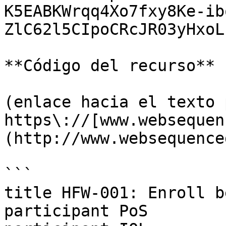
K5EABKWrqq4Xo7fxy8Ke-ib
ZlC62l5CIpoCRcJR03yHxoL
**Código del recurso**

(enlace hacia el texto 
https\://[www.websequen
(http://www.websequence
```

title HFW-001: Enroll b
participant PoS
