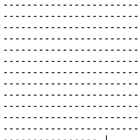
-----------------------
-----------------------
-----------------------
-----------------------
-----------------------
-----------------------
-----------------------
-----------------------
-----------------------
-----------------------
-----------------------
-----------------------
---------------- |
