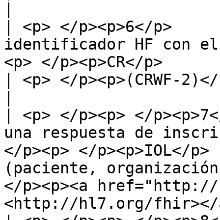
|

| <p> </p><p>6</p>     
identificador HF con el
<p> </p><p>CR</p>          |                                                     
| <p> </p><p>(CRWF-2)</p>                                                         
|

| <p> </p><p> </p><p>7<
una respuesta de inscri
</p><p> </p><p>IOL</p> 
(paciente, organización
</p><p><a href="http://
<http://hl7.org/fhir></