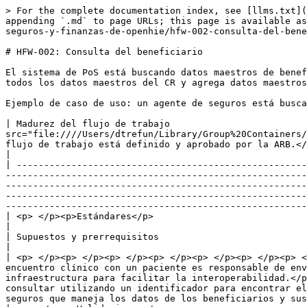
> For the complete documentation index, see [llms.txt](
appending `.md` to page URLs; this page is available as
seguros-y-finanzas-de-openhie/hfw-002-consulta-del-bene
# HFW-002: Consulta del beneficiario

El sistema de PoS está buscando datos maestros de benef
todos los datos maestros del CR y agrega datos maestros
Ejemplo de caso de uso: un agente de seguros está busca
| Madurez del flujo de trabajo                         
src="file:////Users/dtrefun/Library/Group%20Containers/
flujo de trabajo está definido y aprobado por la ARB.</p><p>·       Las implementaciones iniciales están en marcha.</p>                                                                                            
|

| -----------------------------------------------------
-------------------------------------------------------
-------------------------------------------------------
-------------------------------------------------------
-------------------------------------------------------
| <p> </p><p>Estándares</p>                                                              | Módulo de finanzas HL7 FHIR: <http://hl7.org/fhir/financial-module.html>                                                                                
|

| Supuestos y prerrequisitos                                                             | Ninguno                                                                                                                                                                                                                                                                                                                   
|

| <p> </p><p> </p><p> </p><p> </p><p> </p><p> </p><p> <
encuentro clínico con un paciente es responsable de env
infraestructura para facilitar la interoperabilidad.</p
consultar utilizando un identificador para encontrar el
seguros que maneja los datos de los beneficiarios y sus