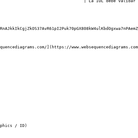
                                                                                                                                                                                                                                                                                     
RnAJkkIkCgjZkOS37AvR61pI2Puk70pGX808kW4ulKbdOgxwa7nPAemZ
quencediagrams.com/](https://www.websequencediagrams.com
phics / ID)
