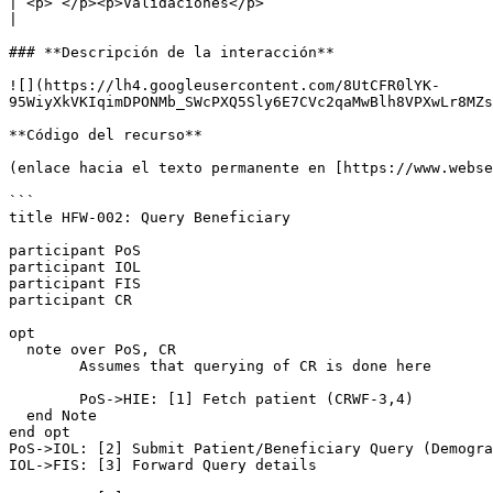
| <p> </p><p>Validaciones</p>                                                            | La IOL debe validar los recursos que se envían de FHIR.                                                                                                                              
|

### **Descripción de la interacción**

![](https://lh4.googleusercontent.com/8UtCFR0lYK-
95WiyXkVKIqimDPONMb_SWcPXQ5Sly6E7CVc2qaMwBlh8VPXwLr8MZs
**Código del recurso**

(enlace hacia el texto permanente en [https://www.webse
```

title HFW-002: Query Beneficiary

participant PoS

participant IOL

participant FIS

participant CR

opt

  note over PoS, CR

	Assumes that querying of CR is done here

	PoS->HIE: [1] Fetch patient (CRWF-3,4)

  end Note

end opt

PoS->IOL: [2] Submit Patient/Beneficiary Query (Demogra
IOL->FIS: [3] Forward Query details
