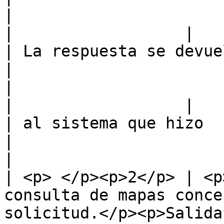
|

|                  |                                                            
| La respuesta se devuelve                                               
|                                                      
|

|                  |                                                            
| al sistema que hizo                                                             
|                                                      
|

| <p> </p><p>2</p> | <p
consulta de mapas conce
solicitud.</p><p>Salida