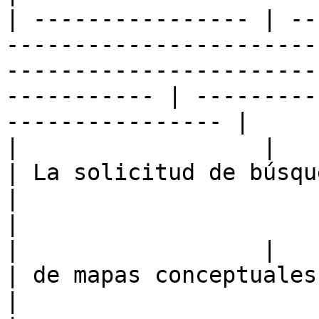
| ---------------- | --
-----------------------
-----------------------
----------- | ---------
---------------- |

|                  |                                                            
| La solicitud de búsqueda                                               
|                                                      
|

|                  |                                                            
| de mapas conceptuales                                                           
|                                                      