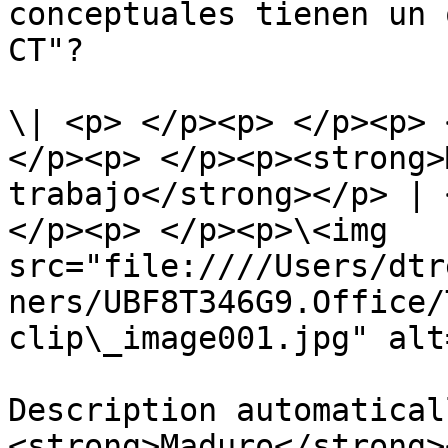
conceptuales tienen un 
CT"?

\| <p> </p><p> </p><p> 
</p><p> </p><p><strong>
trabajo</strong></p> | 
</p><p> </p><p>\<img 
src="file:////Users/dtr
ners/UBF8T346G9.Office/
clip\_image001.jpg" alt
Description automatical
<strong>Maduro</strong></