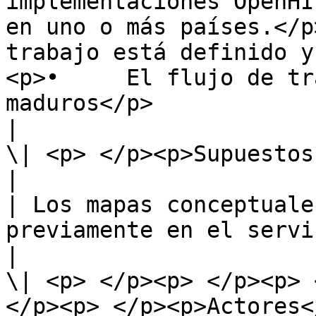
implementaciones OpenHI
en uno o más países.</p
trabajo está definido y
<p>•     El flujo de tr
maduros</p>                                                  
|

\| <p> </p><p>Supuestos y prerrequisitos</p>              
|                                                                                                                                                                                                                                                            
| Los mapas conceptuale
previamente en el servicio de terminología.                                                                                        
|

\| <p> </p><p> </p><p> 
</p><p> </p><p>Actores</p>                               