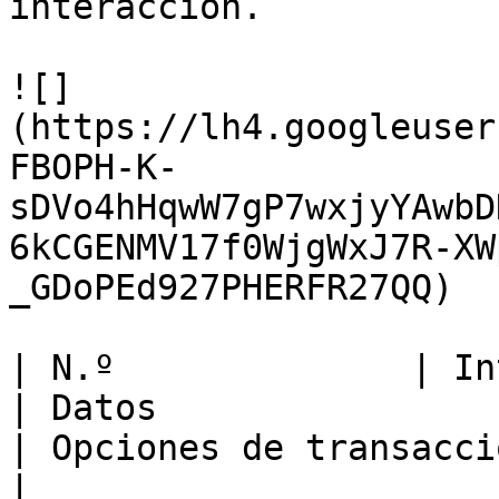
interacción.

![]
(https://lh4.googleuser
FBOPH-K-
sDVo4hHqwW7gP7wxjyYAwbD
6kCGENMV17f0WjgWxJ7R-XW
_GDoPEd927PHERFR27QQ)

| N.º              | Interacción                         
| Datos                                                                           
| Opciones de transacciones                    
|
