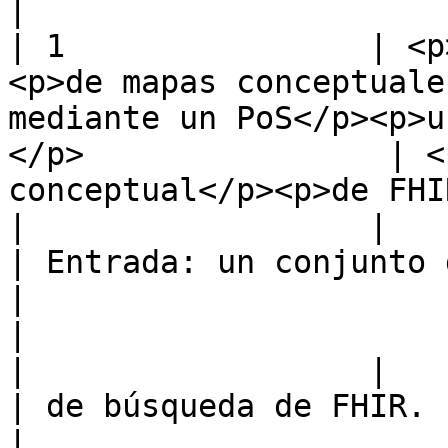
|

| 1                | <p
<p>de mapas conceptuale
mediante un PoS</p><p>u
</p>                | <
conceptual</p><p>de FHI
|                  |                                                            
| Entrada: un conjunto de parámetros                
|                                                      
|

|                  |                                                            
| de búsqueda de FHIR.                                                            
|                                                      