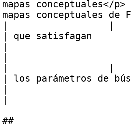
mapas conceptuales</p> 
mapas conceptuales de F
|                  |                                                            
| que satisfagan                                                                  
|                                                      
|

|                  |                                                            
| los parámetros de búsqueda de FHIR.              
|                                                      
|
