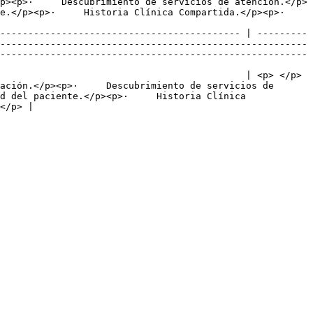
p><p>·     Descubrimiento de servicios de atención.</p>
/p><p>·     Historia Clínica Compartida.</p><p>·     
------------------------------------------- | ---------
-------------------------------------------------------
-------------------------------------------------------
                                            | <p> </p>
ación.</p><p>·     Descubrimiento de servicios de 
d del paciente.</p><p>·     Historia Clínica 