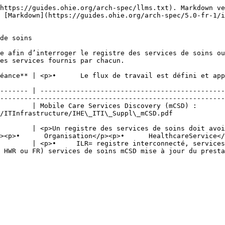
https://guides.ohie.org/arch-spec/llms.txt). Markdown ve
 [Markdown](https://guides.ohie.org/arch-spec/5.0-fr-1/i
de soins

e afin d’interroger le registre des services de soins ou
es services fournis par chacun.

éance** | <p>•      Le flux de travail est défini et app
                                                        
------- | ----------------------------------------------
--------------------------------------------------------
        | Mobile Care Services Discovery (mCSD) : 
                                                                                 
      | <p>Un registre des services de soins doit avoir un
><p>•      Organisation</p><p>•      HealthcareService</
      | <p>•     ILR= registre interconnecté​, services de
 HWR ou FR) services de soins mCSD mise à jour du presta