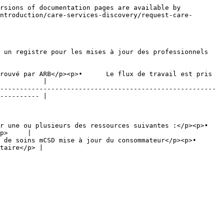
rsions of documentation pages are available by 
ntroduction/care-services-discovery/request-care-
 un registre pour les mises à jour des professionnels 
rouvé par ARB</p><p>•      Le flux de travail est pris 
           |

-------------------------------------------------------
---------- |

e ou plusieurs des ressources suivantes :</p><p>•      
p>     |

 soins mCSD mise à jour du consommateur</p><p>•     
taire</p> |
