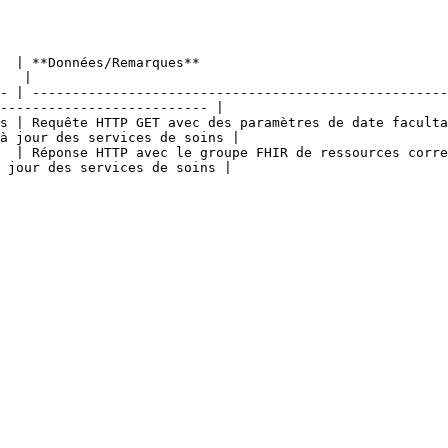
                                                            
   |

- | ----------------------------------------------------
-------------------------- |

s | Requête HTTP GET avec des paramètres de date faculta
à jour des services de soins |

  | Réponse HTTP avec le groupe FHIR de ressources corre