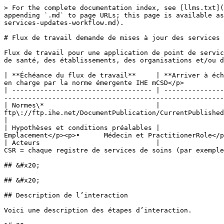
> For the complete documentation index, see [llms.txt](
appending `.md` to page URLs; this page is available as
services-updates-workflow.md).

# Flux de travail demande de mises à jour des services 
Flux de travail pour une application de point de servic
de santé, des établissements, des organisations et/ou d
| **Échéance du flux de travail**     | **Arriver à éch
en charge par la norme émergente IHE mCSD</p>          
| ----------------------------------- | ---------------
-------------------------------------------------------
| Normes\*                            |                
ftp\://ftp.ihe.net/DocumentPublication/CurrentPublished/ITInfrastructure/IHE\_ITI\_Suppl\_mCSD.pdf    
|

| Hypothèses et conditions préalables |                  
Emplacement</p><p>•      Médecin et PractitionerRole</p
| Acteurs                             |                  
CSR = chaque registre de services de soins (par exemple
## &#x20;

## &#x20;

## Description de l’interaction

Voici une description des étapes d’interaction.
