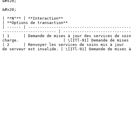
&#x20;

&#x20;

| **N°** | **Interaction**                               | **Données/Remarques**                                                  
| **Options de transaction**                           
| ------ | --------------------------------------------
----------------------- | -----------------------------
| 1      | Demande de mises à jour des services de soin
charge.                   | \[ITl-91] Demande de mises 
| 2      | Renvoyer les services de soins mis à jour   