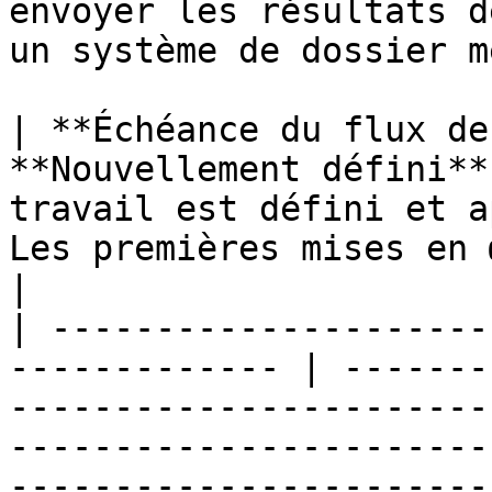
envoyer les résultats d
un système de dossier mé
| **Échéance du flux de
**Nouvellement défini**
travail est défini et appr
Les premières mises en œuvre sont en cours</p>                                                                                                                                                                                                                                               
|

| ---------------------
------------- | -------
-----------------------
-----------------------
-----------------------