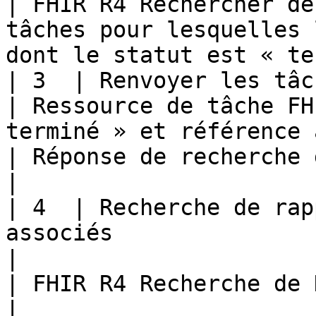
| FHIR R4 Rechercher de
tâches pour lesquelles 
dont le statut est « te
| 3  | Renvoyer les tâches FHIR mises à jour              
| Ressource de tâche FH
terminé » et référence au DiagnosticReport FHIR R4                                           
| Réponse de recherche groupée FHIR R4 (exemple)             
|

| 4  | Recherche de rap
associés                                                             
|                                                                                                                                                                                                                                                       
| FHIR R4 Recherche de DiagnosticReports par UUID           
|
