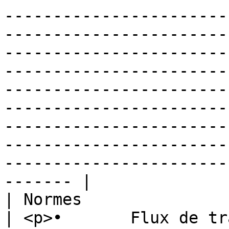
-----------------------
-----------------------
-----------------------
-----------------------
-----------------------
-----------------------
-----------------------
-----------------------
-----------------------
------- |

| Normes                              
| <p>•       Flux de trava