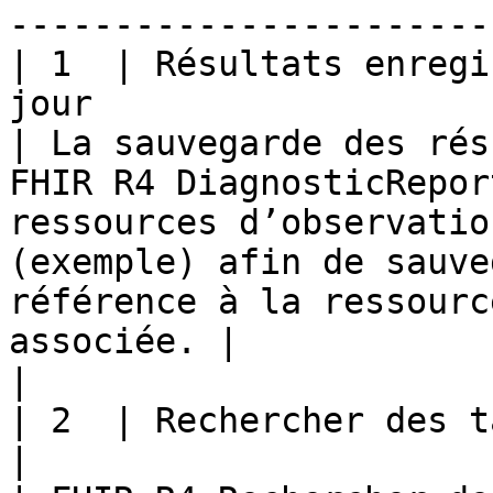
-----------------------
| 1  | Résultats enregi
jour                                                          
| La sauvegarde des rés
FHIR R4 DiagnosticRepor
ressources d’observatio
(exemple) afin de sauve
référence à la ressourc
associée. |                                                                                                                               
|

| 2  | Rechercher des tâches FHIR mises à jour          
|                                                                                                                                                                                                                                                       