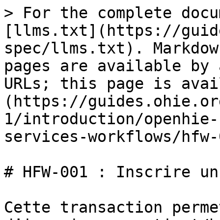
> For the complete documentation index, see [llms.txt](https://guides.ohie.org/arch-spec/llms.txt). Markdown versions of documentation pages are available by appending `.md` to page URLs; this page is available as [Markdown](https://guides.ohie.org/arch-spec/5.0-fr-1/introduction/openhie-finance-and-insurance-services-workflows/hfw-001-enroll-beneficiary.md).

# HFW-001 : Inscrire un bénéficiaire

Cette transaction permet à un système PoS d’inscrire un patient/bénéficiaire dans un système de financement et d’assurance de la santé, d’enregistrer les données démographiques au niveau du patient/bénéficiaire dans un registre de clients (facultatif) et d’enregistrer l’identifiant d’assurance du bénéficiaire dans un registre de clients (facultatif). L’admissibilité à la couverture peut être vérifiée au préalable.

&#x20;

Exemples de cas d’utilisation

•    Un agent de terrain de la caisse d’assurance nationale enregistre un foyer dans un régime d’assurance spécifique.

&#x20;

| Échéance du flux de travail         | <p>Nouvellement défini</p><p>·       Le flux de travail est défini et approuvé par ARB</p><p>·       Les premières mises en œuvre sont en cours</p>                                                                                                                                                                                                                                                                                                                                                                                                                                                                                                                                                                                                                                                                                                                                                                                                                                                                                                      |
| ----------------------------------- | -------------------------------------------------------------------------------------------------------------------------------------------------------------------------------------------------------------------------------------------------------------------------------------------------------------------------------------------------------------------------------------------------------------------------------------------------------------------------------------------------------------------------------------------------------------------------------------------------------------------------------------------------------------------------------------------------------------------------------------------------------------------------------------------------------------------------------------------------------------------------------------------------------------------------------------------------------------------------------------------------------------------------------------------------------- |
| Normes référencées                  | <p>Module financier de HL7 FHIR :</p><p><a href="http://hl7.org/fhir/financial-module.html"><http://hl7.org/fhir/financial-module.html></a></p>                                                                                                                                                                                                                                                                                                                                                                                                                                                                                                                                                                                                                                                                                                                                                                                                                                                                                                          |
| Hypothèses et conditions préalables | <p>·       Le processus d’enregistrement utilise les processus existants de gestion de l’identité du patient pour l’enregistrement et les requêtes</p><p>·       L’identifiant unique de l’assuré est géré par le FIS</p><p>·       IOL vérifie implicitement la syntaxe de tous les messages</p><p>·       Le système PoS a une liste organisée des FIS qui interagissent avec ce système</p>                                                                                                                                                                                                                                                                                                                                                                                                                                                                                                                                                                                                                                                           |
| Acteurs                             | <p>·       <a href="https://guides.ohie.org/arch-spec/openhie-component-specifications-1/point-of-care-systems">PoS</a> : 