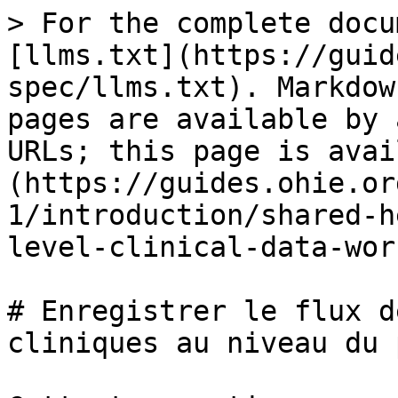
> For the complete documentation index, see [llms.txt](https://guides.ohie.org/arch-spec/llms.txt). Markdown versions of documentation pages are available by appending `.md` to page URLs; this page is available as [Markdown](https://guides.ohie.org/arch-spec/5.0-fr-1/introduction/shared-health-record/save-patient-level-clinical-data-workflow.md).

# Enregistrer le flux de travail des données cliniques au niveau du patient

Cette transaction permet à un système de point de service (PoS) d’enregistrer les données cliniques au niveau du patient dans le SHR. La transaction est vérifiée et validée par rapport aux autres registres avant d’être enregistrée dans le SHR. Le diagramme de séquence suivant montre les étapes impliquées.

| **Échéance du flux de travail**     | **Mature** | <p>·       <strong>Une ou plusieurs mises en œuvre OpenHIE de ce flux de travail existent dans un ou plusieurs pays</strong></p><p>·       <strong>Le flux de travail est défini et approuvé par ARB</strong></p><p>·       <strong>Le flux de travail est pris en charge par des normes matures\*</strong></p>                                                                                                                                                                                                                                                                                                                                                                                                                                                                                                                                                                                                                                                                                                                                                                                                                                                                                                                                                                                                                                                                                                                                                                                                                                                                                                                                                                                                                                                                                                                                                                                                                                                                                                                                                                         |
| ----------------------------------- | ---------- | --------------------------------------------------------------------------------------------------------------------------------------------------------------------------------------------------------------------------------------------------------------------------------------------------------------------------------------------------------------------------------------------------------------------------------------------------------------------------------------------------------------------------------------------------------------------------------------------------------------------------------------------------------------------------------------------------------------------------------------------------------------------------------------------------------------------------------------------------------------------------------------------------------------------------------------------------------------------------------------------------------------------------------------------------------------------------------------------------------------------------------------------------------------------------------------------------------------------------------------------------------------------------------------------------------------------------------------------------------------------------------------------------------------------------------------------------------------------------------------------------------------------------------------------------------------------------------------------------------------------------------------------------------------------------------------------------------------------------------------------------------------------------------------------------------------------------------------------------------------------------------------------------------------------------------------------------------------------------------------------------------------------------------------------------------------------------------------- |
| Normes                              |            | <p>·       XDS.b avec l’option de document à la demande (ODD) - fournir et enregistrer un document - ITl-41</p><p>·       Documents ADC profilés par l’IHE PCC en tant que données cliniques</p><p>·       CSD - Trouver des services correspondants - ITI-73</p><p>·       Requête sur PIX - ITl-9</p><p>·       <strong>Facultativement</strong>, le profil MHD (basé sur le FHIR) peut être utilisé à la place du profil XDS.b pour permettre aux systèmes PoC d’enregistrer le cont