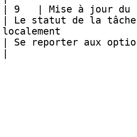
| 9   | Mise à jour du statut de la t
| Le statut de la tâche
localement                                                                                                                                                                                                                                                                                         
| Se reporter aux options de la transaction \[6]                 