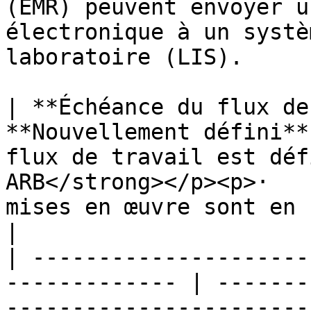
(EMR) peuvent envoyer u
électronique à un systè
laboratoire (LIS).

| **Échéance du flux de
**Nouvellement défini**
flux de travail est déf
ARB</strong></p><p>·   
mises en œuvre sont en cours</strong></p>                                                                                                                                                                                                                                                                          
|

| ---------------------
------------- | -------
-----------------------