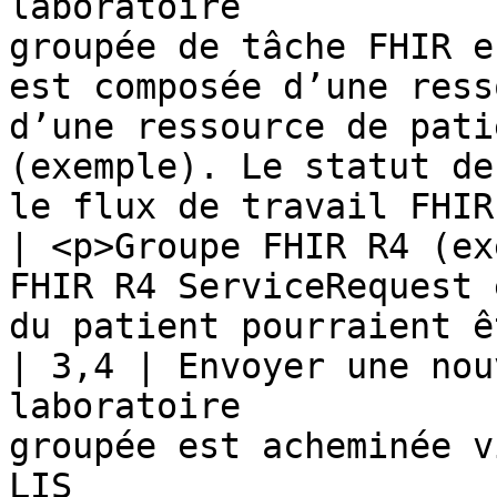
laboratoire            
groupée de tâche FHIR e
est composée d’une ress
d’une ressource de pati
(exemple). Le statut de
le flux de travail FHIR trouvé ici                                                      
| <p>Groupe FHIR R4 (ex
FHIR R4 ServiceRequest 
du patient pourraient ê
| 3,4 | Envoyer une nou
laboratoire            
groupée est acheminée v
LIS                                                                                                                                                                                                                                                                            