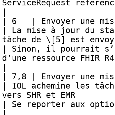
ServiceRequest référencée pourrait être r
|

| 6   | Envoyer une mise à jour de la
| La mise à jour du sta
tâche de \[5] est envoyée à IOL                                                                                                                                                                                       
| Sinon, il pourrait s’
d’une ressource FHIR R4 ServiceRequest                
|

| 7,8 | Envoyer une mise à jour de la
| IOL achemine les tâch
vers SHR et EMR                                                                                                                                                                                                                                                                                  
| Se reporter aux options de la transaction \[6]                 
|
