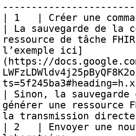
-----------------------
| 1   | Créer une commande de laboratoire
| La sauvegarde de la c
ressource de tâche FHIR
l’exemple ici​]
(https://docs.google.co
LWFzLDWldv4j25pByQF8K2o
ts=5f245ba3#heading=h.xk6hg1i1g2xp))                                                            
| Sinon, la sauvegarde 
générer une ressource F
la transmission directe
| 2   | Envoyer une nou