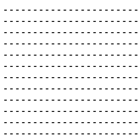
-----------------------
-----------------------
-----------------------
-----------------------
-----------------------
-----------------------
-----------------------
-----------------------
-----------------------
-----------------------
-----------------------
------------------------