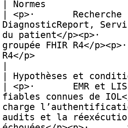
| Normes                              
| <p>·       Recherche 
DiagnosticReport, Servi
du patient</p><p>·     
groupée FHIR R4</p><p>·
R4</p>                                                                                                                                                                                                                                                                                                                                                                                                                                                                              
|

| Hypothèses et conditions préalables 
| <p>·       EMR et LIS
fiables connues de IOL<
charge l’authentificati
audits et la réexécutio
échouées</p><p>·       