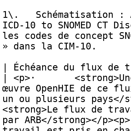
1\.   Schématisation : 
ICD-10 to SNOMED CT Dis
les codes de concept SN
» dans la CIM-10.

| Échéance du flux de t
| <p>·       <strong>Un
œuvre OpenHIE de ce flu
un ou plusieurs pays</stron
<strong>Le flux de trav
par ARB</strong></p><p>
travail est pris en cha