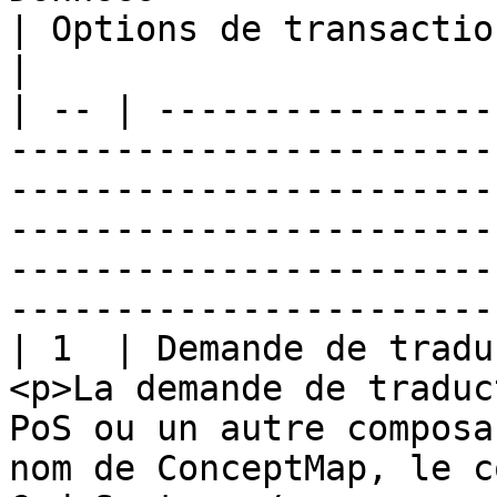
| Options de transaction                        
|

| -- | ----------------
-----------------------
-----------------------
-----------------------
-----------------------
-----------------------
| 1  | Demande de tradu
<p>La demande de traduc
PoS ou un autre composa
nom de ConceptMap, le c